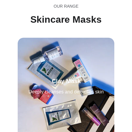
OUR RANGE
Skincare Masks
Clay Mask
Deeply cleanses and detoxifies skin